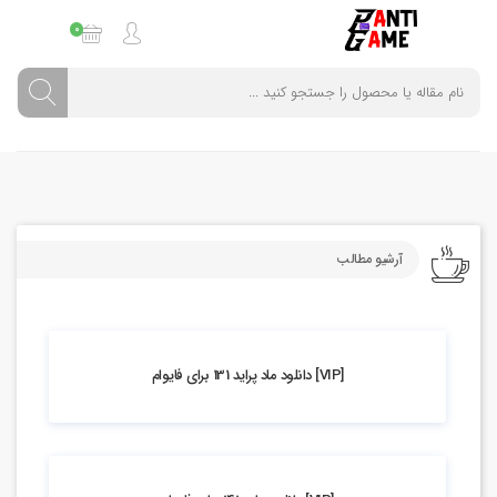
0
آرشیو مطالب
2.01k بازدید
[VIP] دانلود ماد پراید 131 برای فایوام
3.97k بازدید