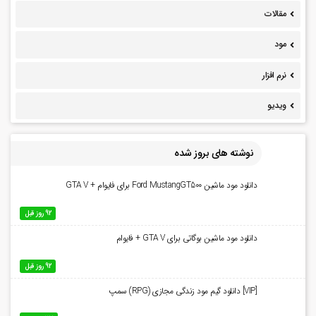
مقالات
مود
نرم افزار
ویدیو
نوشته های بروز شده
دانلود مود ماشین Ford MustangGT500 برای فایوام + GTA V
92 روز قبل
دانلود مود ماشین بوگاتی برای GTA V + فایوام
92 روز قبل
[VIP] دانلود گیم مود زندگی مجازی (RPG) سمپ