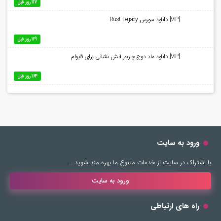
117 روز قبل
[VIP] دانلود سورس Rust Legacy
129 روز قبل
[VIP] دانلود ماد دوج چارجر آتش نشانی برای فایوام
164 روز قبل
ورود به سایت
با اشتراک در سایت از خدمات متنوع ما بهره مند شوید …
ورود به سایت
راه های ارتباطی