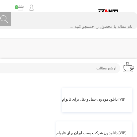
0
آرشیو مطالب
4.42k بازدید
[VIP] دانلود مود ون حمل و نقل برای فایوام
4.78k بازدید
[VIP] دانلود ون شرکت پست ایران برای فایوام