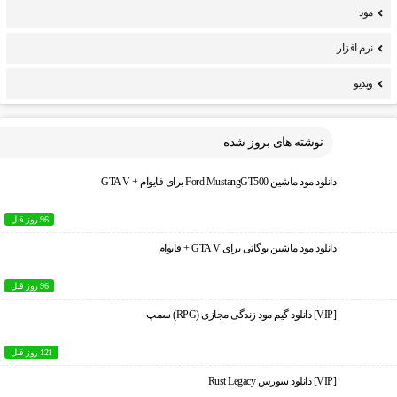
مود
نرم افزار
ویدیو
نوشته های بروز شده
دانلود مود ماشین Ford MustangGT500 برای فایوام + GTA V
96 روز قبل
دانلود مود ماشین بوگاتی برای GTA V + فایوام
96 روز قبل
[VIP] دانلود گیم مود زندگی مجازی (RPG) سمپ
121 روز قبل
[VIP] دانلود سورس Rust Legacy