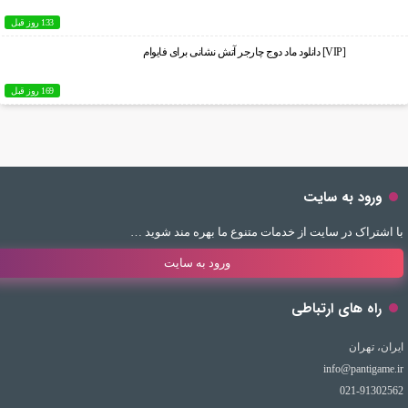
133 روز قبل
[VIP] دانلود ماد دوج چارجر آتش نشانی برای فایوام
169 روز قبل
ورود به سایت
با اشتراک در سایت از خدمات متنوع ما بهره مند شوید …
ورود به سایت
راه های ارتباطی
ایران، تهران
info@pantigame.ir
021-91302562