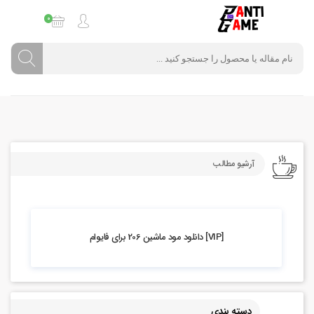
0
آرشیو مطالب
5.57k بازدید
[VIP] دانلود مود ماشین 206 برای فایوام
دسته بندی