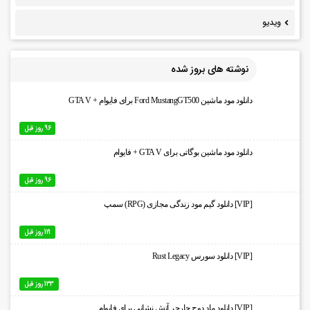
ویدیو
نوشته های بروز شده
دانلود مود ماشین Ford MustangGT500 برای فایوام + GTA V
96 روز قبل
دانلود مود ماشین بوگاتی برای GTA V + فایوام
96 روز قبل
[VIP] دانلود گیم مود زندگی مجازی (RPG) سمپ
121 روز قبل
[VIP] دانلود سورس Rust Legacy
133 روز قبل
[VIP] دانلود ماد دوج چارجر آتش نشانی برای فایوام