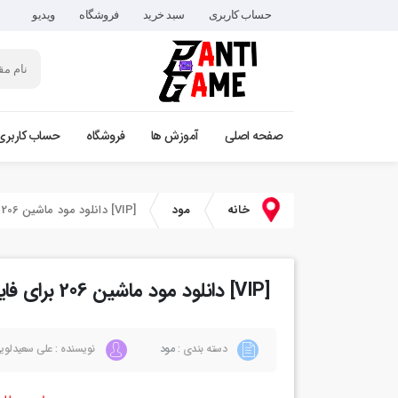
حساب کاربری
سبد خرید
فروشگاه
ویدیو
صفحه اصلی
آموزش ها
فروشگاه
حساب کاربری
خانه
مود
[VIP] دانلود مود ماشین 206 برای فایوام
[VIP] دانلود مود ماشین 206 برای فایوام
دسته بندی :
مود
نویسنده : علی سعیدلوی