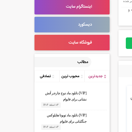
ر شده
اینستاگرام سایت
 و
دیسکورد
فروشگاه سایت
مطالب
جدیدترین
محبوب ترین
تصادفی
[VIP] دانلود ماد دوج چارجر آتش
A) برای
نشانی برای فایوام
03 اسفند 1404
[VIP] دانلود ماد تویوتا هایلوکس
جنگلبانی برای فایوام
03 اسفند 1404