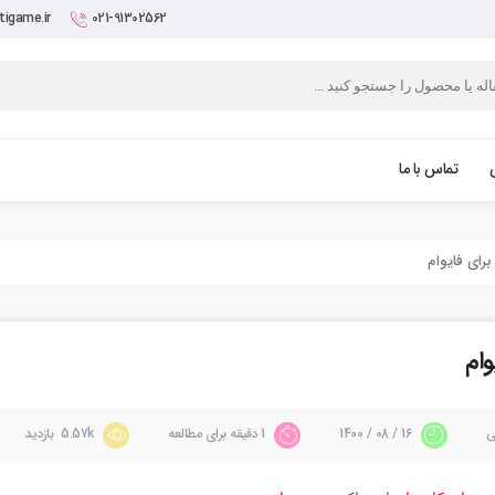
igame.ir
021-91302562
تماس با ما
ی
16 / 08 / 1400
1 دقیقه برای مطالعه
5.57k بازدید