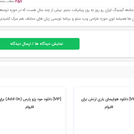
258
مطلب منتش
جامعه گیمینگ ایران رو روز به روز پیشرفت بدیم. بیش از چند سال هست که در حوزه توسعه
ر این ها همیشه توی حوزه طراحی وب، سئو و برنامه نویسی زبان های مختلف هم سرک کشیدم
نمایش دیدگاه ها / ارسال دیدگاه
2.34k بازدید
[VIP] دانلود هواپیمای باری ارتش برای
[VIP] دانلود مود پژو پارس (dd-On
فایوام
فایوام