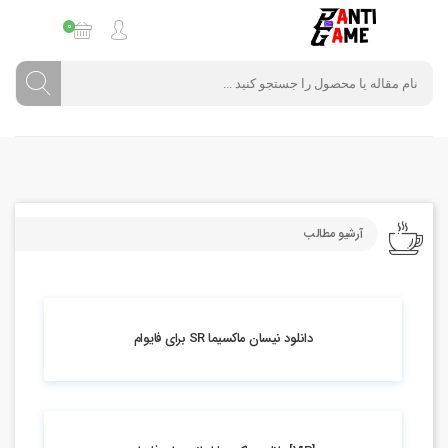
0
آرشیو مطالب
4.08k بازدید
دانلود نیسان ماکسیما SR برای فایوام
5.21k بازدید