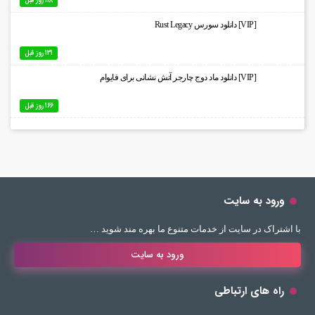
118 روز قبل
[VIP] دانلود سورس Rust Legacy
131 روز قبل
[VIP] دانلود ماد دوج چارجر آتش نشانی برای فایوام
166 روز قبل
ورود به سایت
با اشتراک در سایت از خدمات متنوع ما بهره مند شوید …
ورود به سایت
راه های ارتباطی