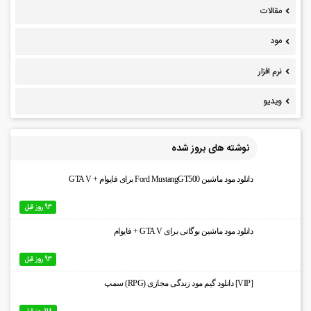
مقالات
مود
نرم افزار
ویدیو
نوشته های بروز شده
دانلود مود ماشین Ford MustangGT500 برای فایوام + GTA V
93 روز قبل
دانلود مود ماشین بوگاتی برای GTA V + فایوام
93 روز قبل
[VIP] دانلود گیم مود زندگی مجازی (RPG) سمپ