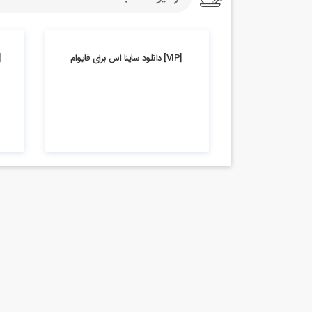
3.95k بازدید
5.15k بازدید
[VIP] دانلود ساینا اس برای فایوام
[VIP