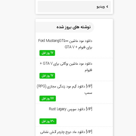
ویدیو
نوشته های بروز شده
دانلود مود ماشین Ford MustangGT500
برای فایوام + GTA V
92 روز قبل
دانلود مود ماشین بوگاتی برای GTA V +
فایوام
92 روز قبل
[VIP] دانلود گیم مود زندگی مجازی (RPG)
سمپ
117 روز قبل
[VIP] دانلود سورس Rust Legacy
130 روز قبل
[VIP] دانلود ماد دوج چارجر آتش نشانی