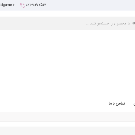
tigame.ir
021-91302562
تماس با ما