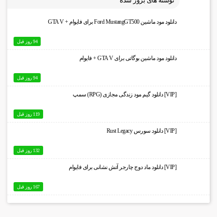
نوشته های بروز شده
دانلود مود ماشین Ford MustangGT500 برای فایوام + GTA V
94 روز قبل
دانلود مود ماشین بوگاتی برای GTA V + فایوام
94 روز قبل
[VIP] دانلود گیم مود زندگی مجازی (RPG) سمپ
119 روز قبل
[VIP] دانلود سورس Rust Legacy
132 روز قبل
[VIP] دانلود ماد دوج چارجر آتش نشانی برای فایوام
167 روز قبل