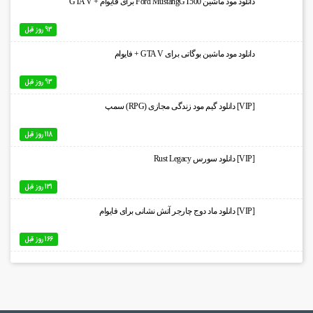
دانلود مود ماشین Ford MustangGT500 برای فایوام + GTA V
93 روز قبل
دانلود مود ماشین بوگاتی برای GTA V + فایوام
93 روز قبل
[VIP] دانلود گیم مود زندگی مجازی (RPG) سمپ
118 روز قبل
[VIP] دانلود سورس Rust Legacy
131 روز قبل
[VIP] دانلود ماد دوج چارجر آتش نشانی برای فایوام
166 روز قبل