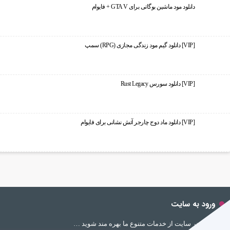
دانلود مود ماشین بوگاتی برای GTA V + فایوام
[VIP] دانلود گیم مود زندگی مجازی (RPG) سمپ
[VIP] دانلود سورس Rust Legacy
[VIP] دانلود ماد دوج چارجر آتش نشانی برای فایوام
ورود به سایت
با اشتراک در سایت از خدمات متنوع ما بهره مند شوید …