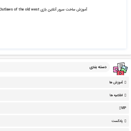
11.92k بازدید
آموزش ساخت سرور آنلاین بازی Outlaws of the old west
دسته بندی
آموزش ها
اطلاعیه ها
VIP
پادکست