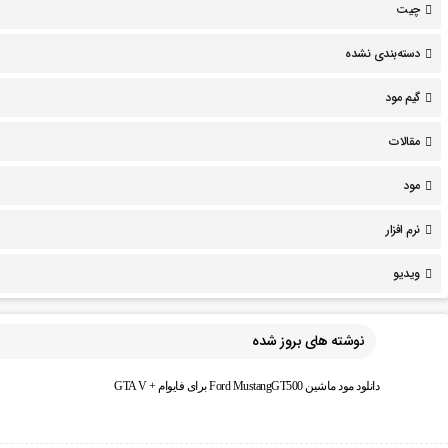
چیت
دسته‌بندی نشده
گیم مود
مقالات
مود
نرم افزار
ویدیو
نوشته های بروز شده
دانلود مود ماشین Ford MustangGT500 برای فایوام + GTA V