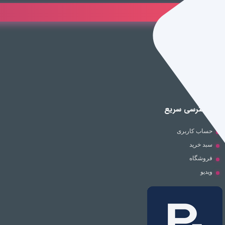
راه های ارتباطی
ایران، تهران
info@pantigame.ir
021-91302562
دسترسی سریع
حساب کاربری
سبد خرید
فروشگاه
ویدیو