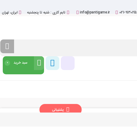
021-913025
info@pantigame.ir
تایم کاری : شنبه تا پنجشنبه
ایران، تهران
سبد خرید
0
شروع خرید
پشتیبانی