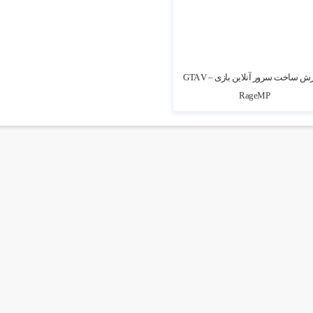
آموزش ساخت سرور آنلاین بازی GTA V –
RageMP