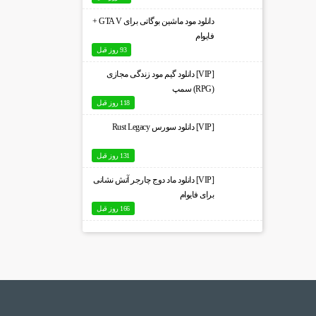
دانلود مود ماشین بوگاتی برای GTA V +
فایوام
93 روز قبل
[VIP] دانلود گیم مود زندگی مجازی
(RPG) سمپ
118 روز قبل
[VIP] دانلود سورس Rust Legacy
131 روز قبل
[VIP] دانلود ماد دوج چارجر آتش نشانی
برای فایوام
166 روز قبل