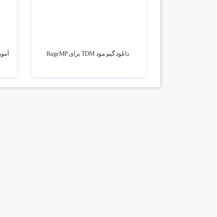
13.26k بازدید
7.64k بازدید
دانلود گیم مود TDM برای RageMP