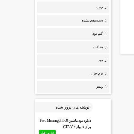
چیت
دسته‌بندی نشده
گیم مود
مقالات
مود
نرم افزار
ویدیو
نوشته های بروز شده
دانلود مود ماشین Ford MustangGT500
برای فایوام + GTA V
93 روز قبل