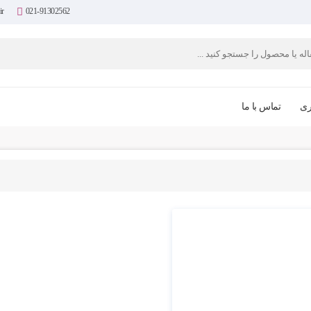
ir
021-91302562
ری
تماس با ما