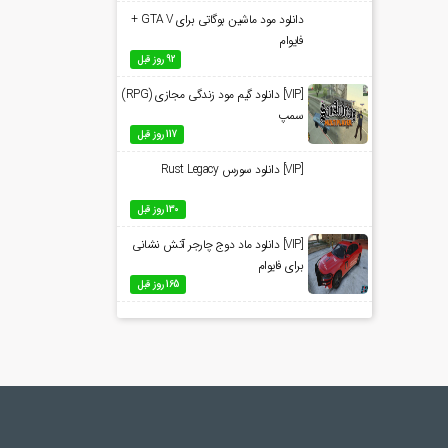
دانلود مود ماشین بوگاتی برای GTA V +
فایوام
92 روز قبل
[VIP] دانلود گیم مود زندگی مجازی (RPG)
سمپ
117 روز قبل
[VIP] دانلود سورس Rust Legacy
130 روز قبل
[VIP] دانلود ماد دوج چارجر آتش نشانی
برای فایوام
165 روز قبل