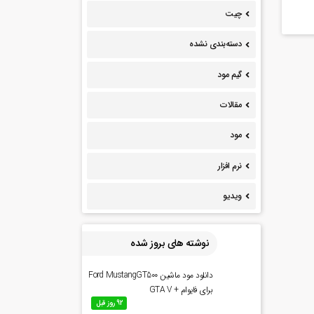
چیت
دسته‌بندی نشده
گیم مود
مقالات
مود
نرم افزار
ویدیو
نوشته های بروز شده
دانلود مود ماشین Ford MustangGT500
برای فایوام + GTA V
92 روز قبل