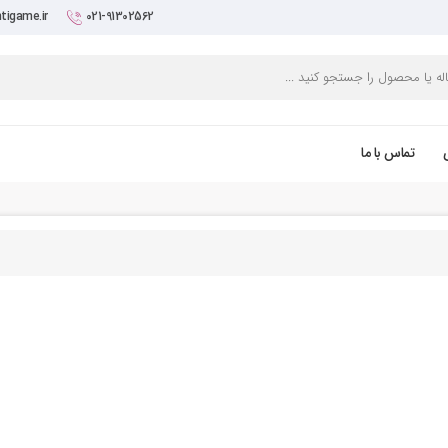
tigame.ir
021-91302562
تماس با ما