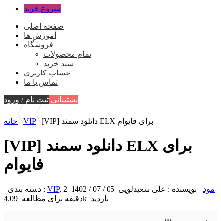
شروع خرید
صفحه اصلی
آموزش ها
فروشگاه
تمام محصولات
سبد خرید
حساب کاربری
تماس با ما
پشتیبانی
ثبت نام / ورود
[VIP] دانلود سمند ELX برای فایوام
VIP
خانه
[VIP] دانلود سمند ELX برای
فایوام
مود
نویسنده : علی سعیدلویی
05 / 07 / 1402
2
,
VIP
دسته بندی :
4.09k بازدید
دقیقه برای مطالعه