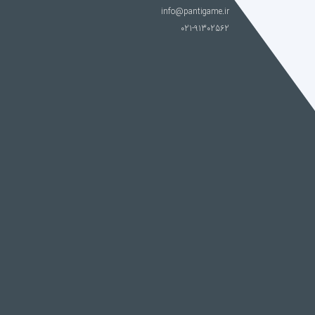
info@pantigame.ir
021-91302562