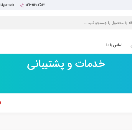
tigame.ir
021-91302562
تماس با ما
خدمات و پشتیبانی