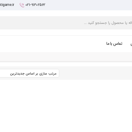
tigame.ir
021-91302562
تماس با ما