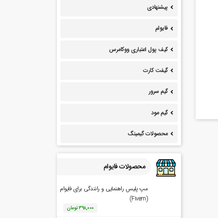
پیشنهادی
فایوام
کیف پول اعتباری ووکامرس
گیفت کارت
گیم سرور
گیم مود
محصولات گیمینگ
محصولات فایوام
مپ پلیس راهنمایی و رانندگی برای فایوام
(Fivem)
۳۹۸,۰۰۰
تومان