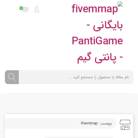
0
برچسب : Fivemmap