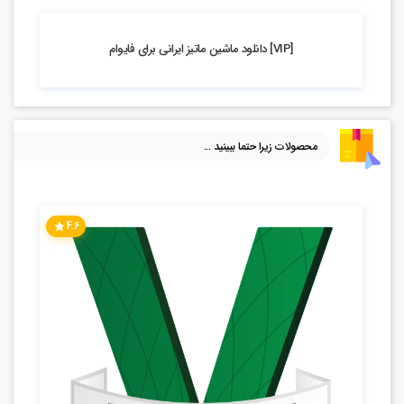
4.84k بازدید
[VIP] دانلود ماشین ماتیز ایرانی برای فایوام
محصولات زیرا حتما ببینید ...
4.6