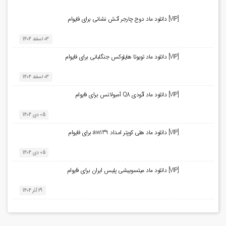
[VIP] دانلود ماد دوج چارجر آتش نشانی برای فایوام
03 اسفند 1404
[VIP] دانلود ماد تویوتا هایلوکس جنگلبانی برای فایوام
03 اسفند 1404
[VIP] دانلود ماد آئودی Q8 آمبولانس برای فایوام
05 دی 1404
[VIP] دانلود ماد هلی کوپتر امداد aw139 برای فایوام
05 دی 1404
[VIP] دانلود ماد میتسوبیشی پلیس ایران برای فایوام
29 آذر 1404