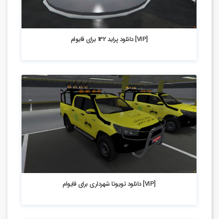
4.83k بازدید
[VIP] دانلود پراید 132 برای فایوام
4.51k بازدید
[VIP] دانلود تویوتا شهرداری برای فایوام