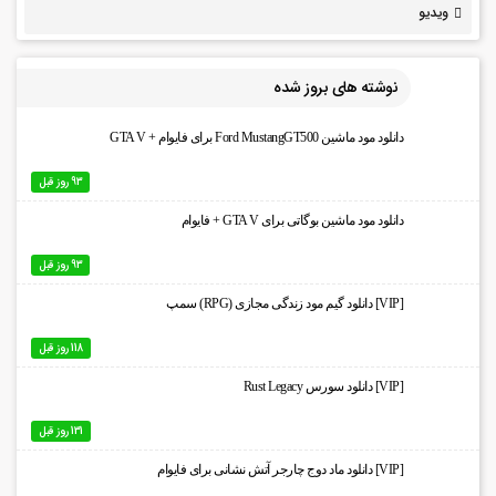
ویدیو
نوشته های بروز شده
دانلود مود ماشین Ford MustangGT500 برای فایوام + GTA V
93 روز قبل
دانلود مود ماشین بوگاتی برای GTA V + فایوام
93 روز قبل
[VIP] دانلود گیم مود زندگی مجازی (RPG) سمپ
118 روز قبل
[VIP] دانلود سورس Rust Legacy
131 روز قبل
[VIP] دانلود ماد دوج چارجر آتش نشانی برای فایوام