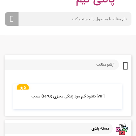
آرشیو مطالب
5
7.03k بازدید
[VIP] دانلود گیم مود زندگی مجازی (RPG) سمپ
دسته بندی