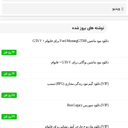
ویدیو
نوشته های بروز شده
دانلود مود ماشین Ford MustangGT500 برای فایوام + GTA V
93 روز قبل
دانلود مود ماشین بوگاتی برای GTA V + فایوام
93 روز قبل
[VIP] دانلود گیم مود زندگی مجازی (RPG) سمپ
118 روز قبل
[VIP] دانلود سورس Rust Legacy
131 روز قبل
[VIP] دانلود ماد دوج چارجر آتش نشانی برای فایوام