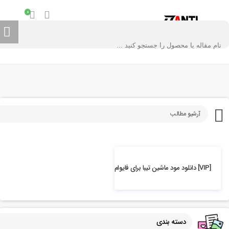
0
آرشیو مطالب
5.73k بازدید
[VIP] دانلود مود ماشین تیبا برای فایوام
دسته بندی