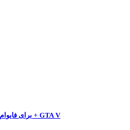
دانلود مود ماشین Ford MustangGT500 برای فایوام + GTA V