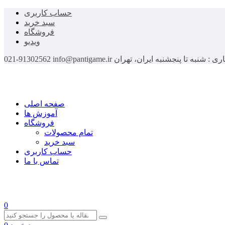
حساب کاربری
سبد خرید
فروشگاه
ویدیو
اری : شنبه تا پنجشنبه
ایران، تهران
info@pantigame.ir
021-91302562
صفحه اصلی
آموزش ها
فروشگاه
تمام محصولات
سبد خرید
حساب کاربری
تماس با ما
0