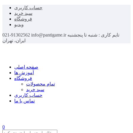
حساب کاربری
سبد خرید
فروشگاه
ویدیو
تایم کاری : شنبه تا پنجشنبه
info@pantigame.ir
021-91302562
ایران، تهران
صفحه اصلی
آموزش ها
فروشگاه
تمام محصولات
سبد خرید
حساب کاربری
تماس با ما
0