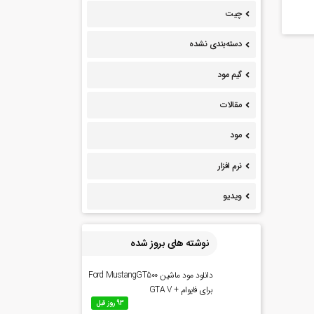
چیت
دسته‌بندی نشده
گیم مود
مقالات
مود
نرم افزار
ویدیو
نوشته های بروز شده
دانلود مود ماشین Ford MustangGT500
برای فایوام + GTA V
93 روز قبل