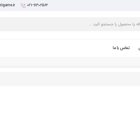
tigame.ir
021-91302562
تماس با ما