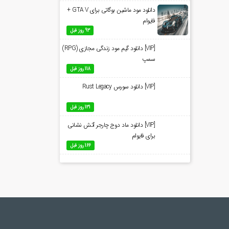
دانلود مود ماشین بوگاتی برای GTA V +
فایوام
93 روز قبل
[VIP] دانلود گیم مود زندگی مجازی (RPG)
سمپ
118 روز قبل
[VIP] دانلود سورس Rust Legacy
131 روز قبل
[VIP] دانلود ماد دوج چارجر آتش نشانی
برای فایوام
166 روز قبل