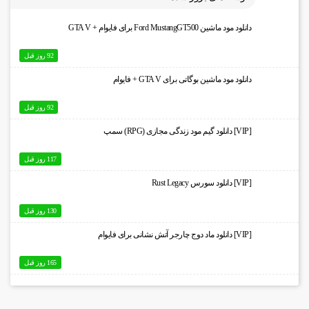
دانلود مود ماشین Ford MustangGT500 برای فایوام + GTA V
92 روز قبل
دانلود مود ماشین بوگاتی برای GTA V + فایوام
92 روز قبل
[VIP] دانلود گیم مود زندگی مجازی (RPG) سمپ
117 روز قبل
[VIP] دانلود سورس Rust Legacy
130 روز قبل
[VIP] دانلود ماد دوج چارجر آتش نشانی برای فایوام
165 روز قبل