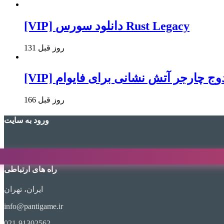
[VIP] دانلود سورس Rust Legacy
131 روز قبل
 ماد دوج چارجر آتش نشانی برای فایوام
166 روز قبل
ورود به سایت
راه های ارتباطی
ایران، تهران
info@pantigame.ir
021-91302562