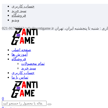
حساب کاربری
سبد خرید
فروشگاه
ویدیو
اری : شنبه تا پنجشنبه
ایران، تهران
info@pantigame.ir
021-91302562
صفحه اصلی
آموزش ها
فروشگاه
تمام محصولات
سبد خرید
حساب کاربری
تماس با ما
0