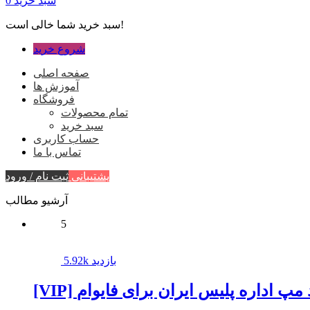
سبد خرید
0
سبد خرید شما خالی است!
شروع خرید
صفحه اصلی
آموزش ها
فروشگاه
تمام محصولات
سبد خرید
حساب کاربری
تماس با ما
پشتیبانی
ثبت نام / ورود
آرشیو مطالب
5
5.92k بازدید
دانلود مپ اداره پلیس ایران برای فایوام