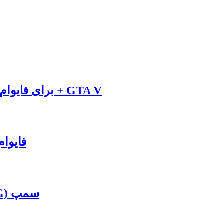
دانلود مود ماشین Ford MustangGT500 برای فایوام + GTA V
دانلود مود ماشین بوگاتی برای GTA V + فای
[VIP] دانلود گیم مود زندگی مجازی (RPG) سمپ