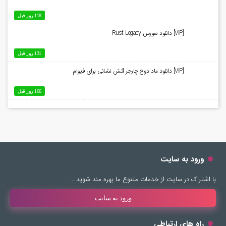
118 روز قبل
[VIP] دانلود سورس Rust Legacy
131 روز قبل
[VIP] دانلود ماد دوج چارجر آتش نشانی برای فایوام
166 روز قبل
ورود به سایت
با اشتراک در سایت از خدمات متنوع ما بهره مند شوید …
ورود به سایت
راه های ارتباطی