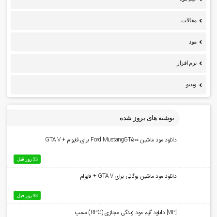
مقالات
مود
نرم افزار
ویدیو
نوشته های بروز شده
دانلود مود ماشین Ford MustangGT500 برای فایوام + GTA V
93 روز قبل
دانلود مود ماشین بوگاتی برای GTA V + فایوام
93 روز قبل
[VIP] دانلود گیم مود زندگی مجازی (RPG) سمپ