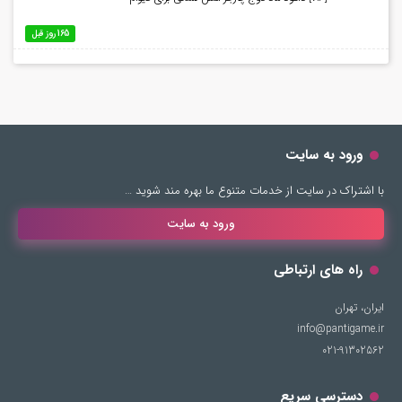
165 روز قبل
ورود به سایت
با اشتراک در سایت از خدمات متنوع ما بهره مند شوید …
ورود به سایت
راه های ارتباطی
ایران، تهران
info@pantigame.ir
021-91302562
دسترسی سریع