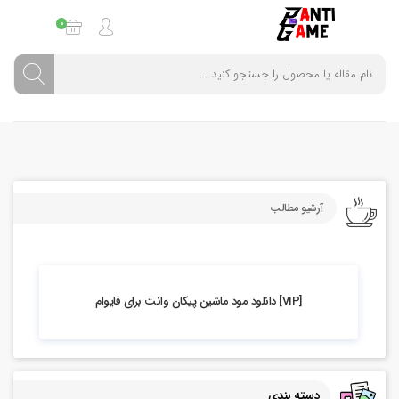
0
آرشیو مطالب
6.75k بازدید
[VIP] دانلود مود ماشین پیکان وانت برای فایوام
دسته بندی