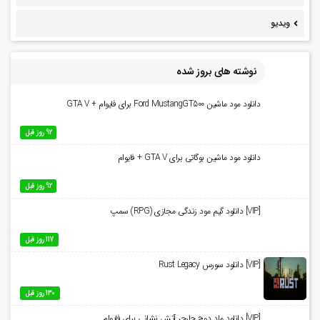
ویدیو
نوشته های بروز شده
دانلود مود ماشین Ford MustangGT500 برای فایوام + GTA V
92 روز قبل
دانلود مود ماشین بوگاتی برای GTA V + فایوام
92 روز قبل
[VIP] دانلود گیم مود زندگی مجازی (RPG) سمپ
117 روز قبل
[VIP] دانلود سورس Rust Legacy
130 روز قبل
[VIP] دانلود ماد دوج چارجر آتش نشانی برای فایوام