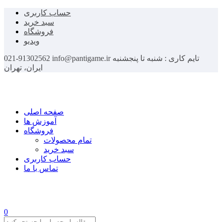
حساب کاربری
سبد خرید
فروشگاه
ویدیو
تایم کاری : شنبه تا پنجشنبه
info@pantigame.ir
021-91302562
ایران، تهران
صفحه اصلی
آموزش ها
فروشگاه
تمام محصولات
سبد خرید
حساب کاربری
تماس با ما
0