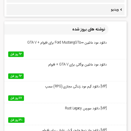
ویدیو
نوشته های بروز شده
دانلود مود ماشین Ford MustangGT500 برای فایوام + GTA V
93 روز قبل
دانلود مود ماشین بوگاتی برای GTA V + فایوام
93 روز قبل
[VIP] دانلود گیم مود زندگی مجازی (RPG) سمپ
117 روز قبل
[VIP] دانلود سورس Rust Legacy
130 روز قبل
[VIP] دانلود ماد دوج چارجر آتش نشانی برای فایوام