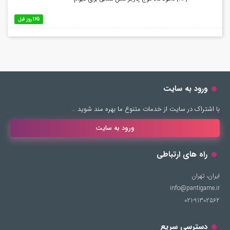
165 روز قبل
ورود به سایت
با اشتراک در سایت از خدمات متنوع ما بهره مند شوید …
ورود به سایت
راه های ارتباطی
ایران، تهران
info@pantigame.ir
021-91302562
دسترسی سریع