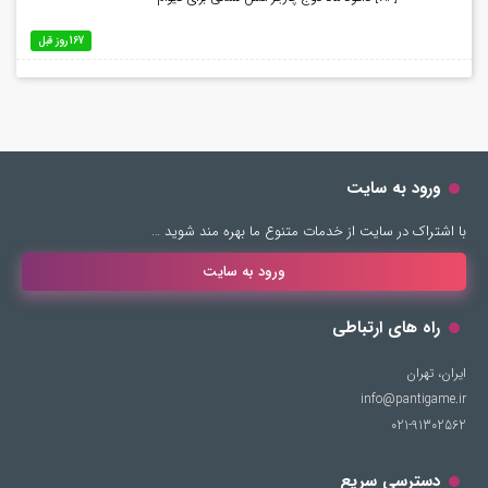
167 روز قبل
ورود به سایت
با اشتراک در سایت از خدمات متنوع ما بهره مند شوید …
ورود به سایت
راه های ارتباطی
ایران، تهران
info@pantigame.ir
021-91302562
دسترسی سریع