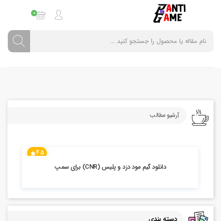
0
آرشیو مطالب
4.5
14.22k بازدید
دانلود گیم مود دزد و پلیس (CNR) برای سمپ
دسته بندی