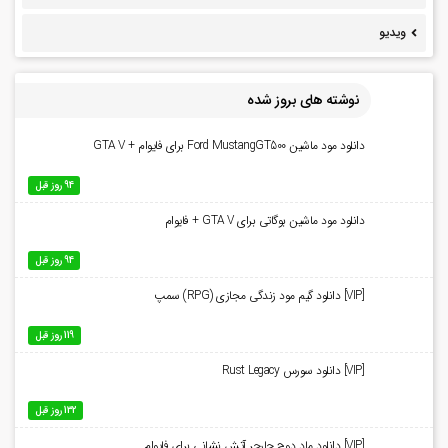
ویدیو
نوشته های بروز شده
دانلود مود ماشین Ford MustangGT500 برای فایوام + GTA V
94 روز قبل
دانلود مود ماشین بوگاتی برای GTA V + فایوام
94 روز قبل
[VIP] دانلود گیم مود زندگی مجازی (RPG) سمپ
119 روز قبل
[VIP] دانلود سورس Rust Legacy
132 روز قبل
[VIP] دانلود ماد دوج چارجر آتش نشانی برای فایوام