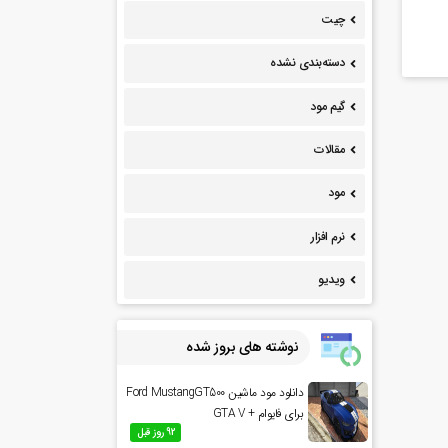
چیت
دسته‌بندی نشده
گیم مود
مقالات
مود
نرم افزار
ویدیو
نوشته های بروز شده
دانلود مود ماشین Ford MustangGT500
برای فایوام + GTA V
92 روز قبل