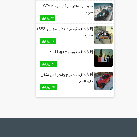
دانلود مود ماشین بوگاتی برای GTA V +
فایوام
92 روز قبل
[VIP] دانلود گیم مود زندگی مجازی (RPG)
سمپ
117 روز قبل
[VIP] دانلود سورس Rust Legacy
130 روز قبل
[VIP] دانلود ماد دوج چارجر آتش نشانی
برای فایوام
165 روز قبل