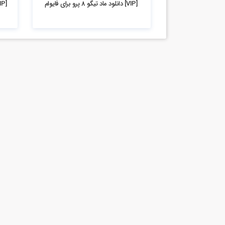
[VIP] دانلود ماد تیگو 8 پرو برای فایوام
[VIP] دانلود ماد چری آریزو 8 برای فایوام