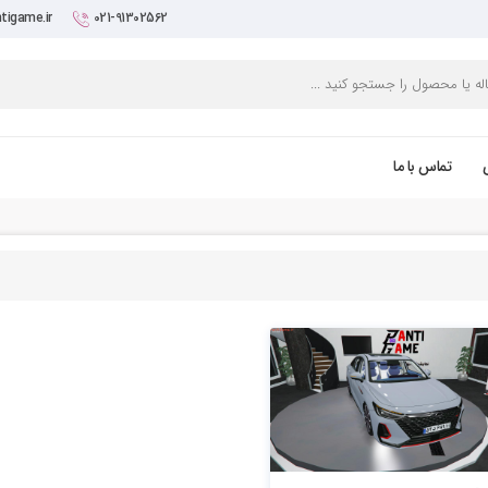
tigame.ir
021-91302562
تماس با ما