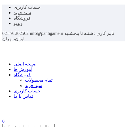
حساب کاربری
سبد خرید
فروشگاه
ویدیو
تایم کاری : شنبه تا پنجشنبه
info@pantigame.ir
021-91302562
ایران، تهران
صفحه اصلی
آموزش ها
فروشگاه
تمام محصولات
سبد خرید
حساب کاربری
تماس با ما
0