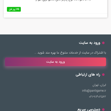
165 روز قبل
ورود به سایت
با اشتراک در سایت از خدمات متنوع ما بهره مند شوید …
ورود به سایت
راه های ارتباطی
ایران، تهران
info@pantigame.ir
021-91302562
دسترسی سریع