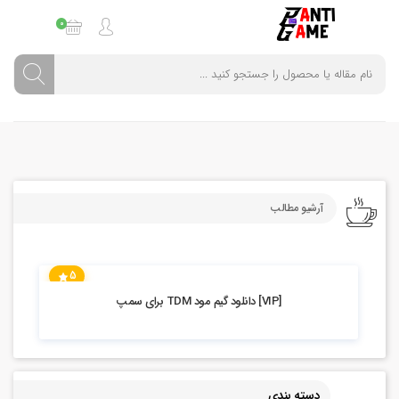
0
آرشیو مطالب
5
6.07k بازدید
[VIP] دانلود گیم مود TDM برای سمپ
دسته بندی