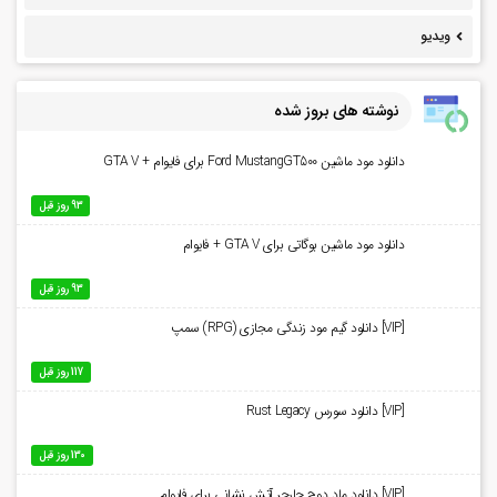
ویدیو
نوشته های بروز شده
دانلود مود ماشین Ford MustangGT500 برای فایوام + GTA V
93 روز قبل
دانلود مود ماشین بوگاتی برای GTA V + فایوام
93 روز قبل
[VIP] دانلود گیم مود زندگی مجازی (RPG) سمپ
117 روز قبل
[VIP] دانلود سورس Rust Legacy
130 روز قبل
[VIP] دانلود ماد دوج چارجر آتش نشانی برای فایوام