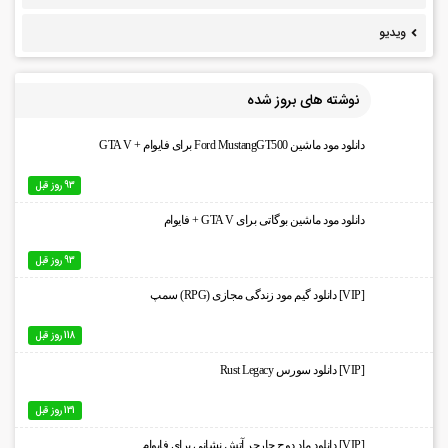
ویدیو
نوشته های بروز شده
دانلود مود ماشین Ford MustangGT500 برای فایوام + GTA V
93 روز قبل
دانلود مود ماشین بوگاتی برای GTA V + فایوام
93 روز قبل
[VIP] دانلود گیم مود زندگی مجازی (RPG) سمپ
118 روز قبل
[VIP] دانلود سورس Rust Legacy
131 روز قبل
[VIP] دانلود ماد دوج چارجر آتش نشانی برای فایوام