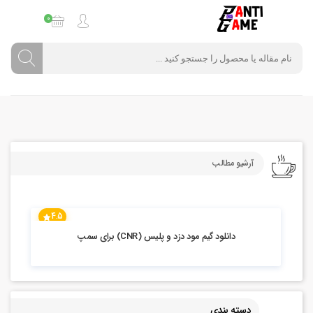
0
آرشیو مطالب
4.5
14.22k بازدید
دانلود گیم مود دزد و پلیس (CNR) برای سمپ
دسته بندی