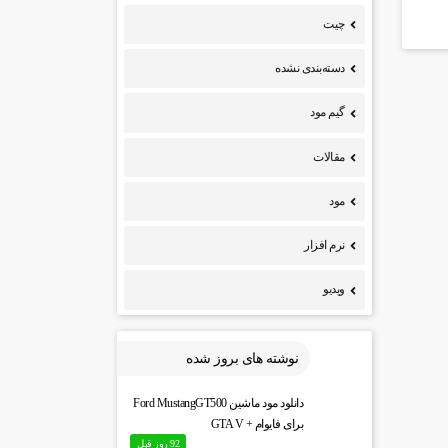
چیت
دسته‌بندی نشده
گیم مود
مقالات
مود
نرم افزار
ویدیو
نوشته های بروز شده
دانلود مود ماشین Ford MustangGT500
برای فایوام + GTA V
92 روز قبل