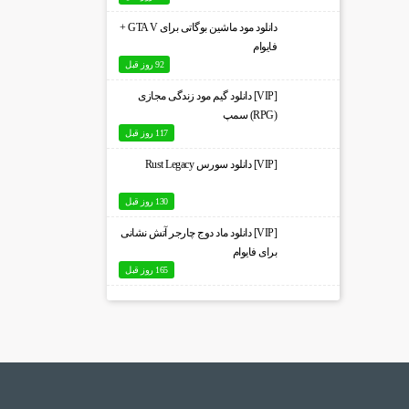
دانلود مود ماشین بوگاتی برای GTA V +
فایوام
92 روز قبل
[VIP] دانلود گیم مود زندگی مجازی
(RPG) سمپ
117 روز قبل
[VIP] دانلود سورس Rust Legacy
130 روز قبل
[VIP] دانلود ماد دوج چارجر آتش نشانی
برای فایوام
165 روز قبل