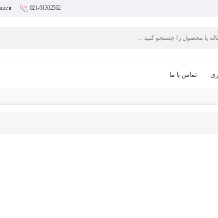
ame.ir
021-91302562
ری
تماس با ما