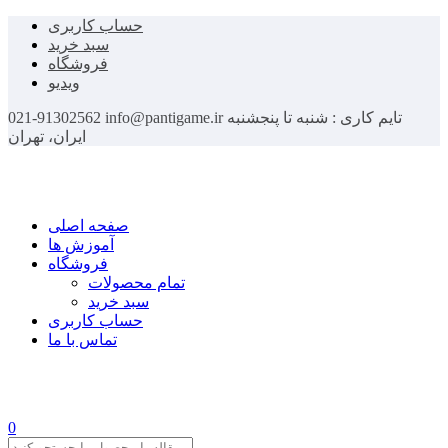
حساب کاربری
سبد خرید
فروشگاه
ویدیو
تایم کاری : شنبه تا پنجشنبه
info@pantigame.ir
021-91302562
ایران، تهران
صفحه اصلی
آموزش ها
فروشگاه
تمام محصولات
سبد خرید
حساب کاربری
تماس با ما
0