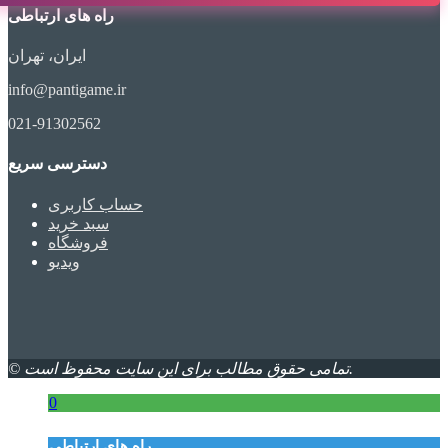
راه های ارتباطی
ایران، تهران
info@pantigame.ir
021-91302562
دسترسی سریع
حساب کاربری
سبد خرید
فروشگاه
ویدیو
© تمامی حقوق مطالب برای این سایت محفوظ است.
0
راه های ارتباطی