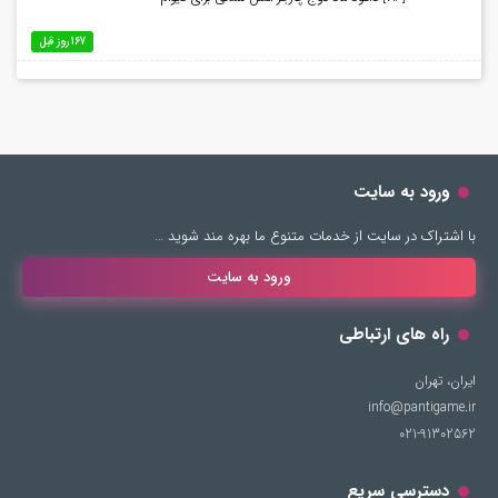
167 روز قبل
ورود به سایت
با اشتراک در سایت از خدمات متنوع ما بهره مند شوید …
ورود به سایت
راه های ارتباطی
ایران، تهران
info@pantigame.ir
021-91302562
دسترسی سریع