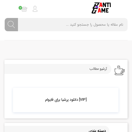
0
آرشیو مطالب
5.19k بازدید
[VIP] دانلود پرشیا برای فایوام
دسته بندی