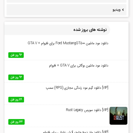
ویدیو
نوشته های بروز شده
دانلود مود ماشین Ford MustangGT500 برای فایوام + GTA V
94 روز قبل
دانلود مود ماشین بوگاتی برای GTA V + فایوام
94 روز قبل
[VIP] دانلود گیم مود زندگی مجازی (RPG) سمپ
119 روز قبل
[VIP] دانلود سورس Rust Legacy
132 روز قبل
[VIP] دانلود ماد دوج چارجر آتش نشانی برای فایوام