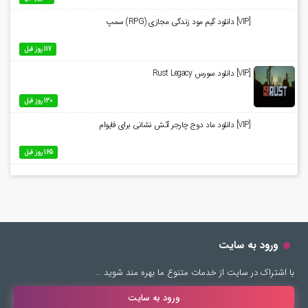
[VIP] دانلود گیم مود زندگی مجازی (RPG) سمپ
117 روز قبل
[VIP] دانلود سورس Rust Legacy
130 روز قبل
[VIP] دانلود ماد دوج چارجر آتش نشانی برای فایوام
165 روز قبل
ورود به سایت
با اشتراک در سایت از خدمات متنوع ما بهره مند شوید …
ورود به سایت