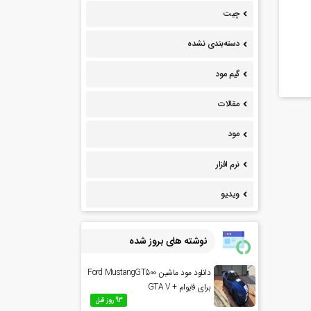
چیت
دسته‌بندی نشده
گیم مود
مقالات
مود
نرم افزار
ویدیو
نوشته های بروز شده
دانلود مود ماشین Ford MustangGT500
برای فایوام + GTA V
93 روز قبل