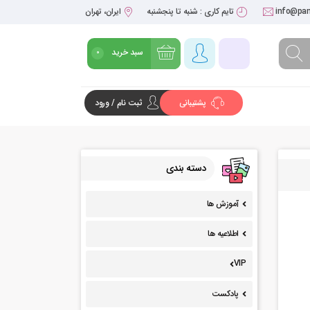
info@pan
تایم کاری : شنبه تا پنجشنبه
ایران، تهران
سبد خرید
0
پشتیبانی
ثبت نام / ورود
شروع خرید
دسته بندی
آموزش ها
اطلاعیه ها
VIP
پادکست