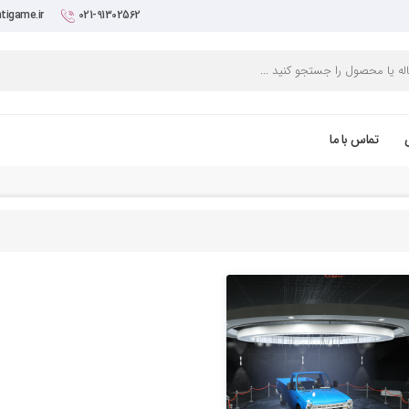
tigame.ir
021-91302562
تماس با ما