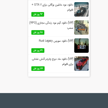
دانلود مود ماشین بوگاتی برای GTA V +
فایوام
93 روز قبل
[VIP] دانلود گیم مود زندگی مجازی (RPG)
سمپ
118 روز قبل
[VIP] دانلود سورس Rust Legacy
131 روز قبل
[VIP] دانلود ماد دوج چارجر آتش نشانی
برای فایوام
166 روز قبل