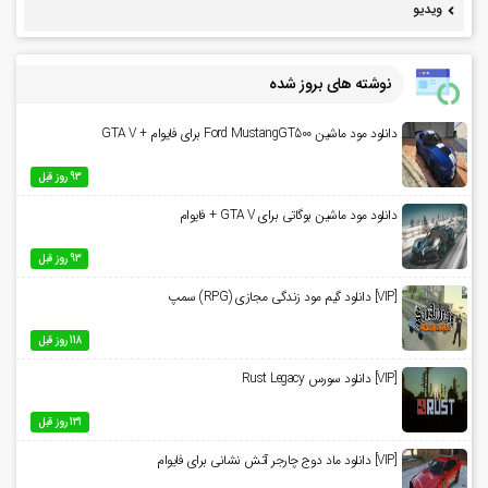
ویدیو
نوشته های بروز شده
دانلود مود ماشین Ford MustangGT500 برای فایوام + GTA V
93 روز قبل
دانلود مود ماشین بوگاتی برای GTA V + فایوام
93 روز قبل
[VIP] دانلود گیم مود زندگی مجازی (RPG) سمپ
118 روز قبل
[VIP] دانلود سورس Rust Legacy
131 روز قبل
[VIP] دانلود ماد دوج چارجر آتش نشانی برای فایوام