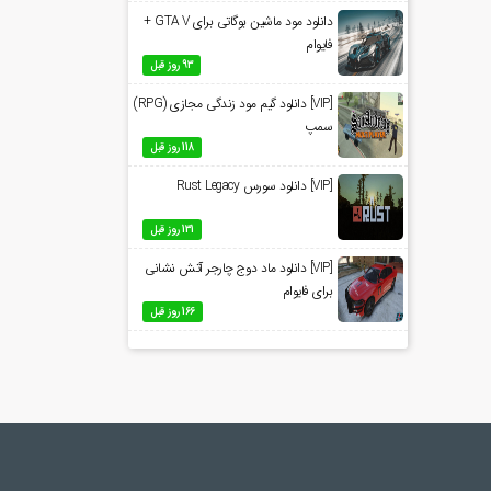
دانلود مود ماشین بوگاتی برای GTA V +
فایوام
93 روز قبل
[VIP] دانلود گیم مود زندگی مجازی (RPG)
سمپ
118 روز قبل
[VIP] دانلود سورس Rust Legacy
131 روز قبل
[VIP] دانلود ماد دوج چارجر آتش نشانی
برای فایوام
166 روز قبل