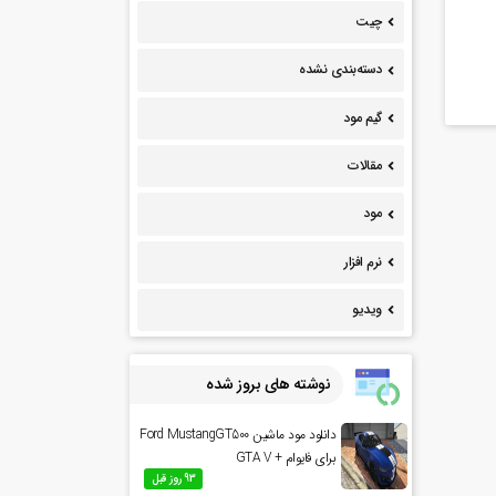
چیت
دسته‌بندی نشده
گیم مود
مقالات
مود
نرم افزار
ویدیو
نوشته های بروز شده
دانلود مود ماشین Ford MustangGT500
برای فایوام + GTA V
93 روز قبل