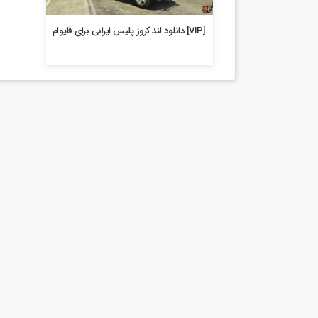
5.9k بازدید
[VIP] دانلود لند کروز پلیس ایرانی برای فایوام