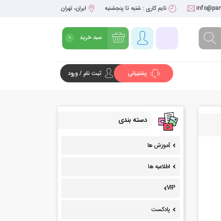
info@pan
تایم کاری : شنبه تا پنجشنبه
ایران، تهران
سبد خرید
0
پشتیبانی
ثبت نام / ورود
شروع خرید
دسته بندی
آموزش ها
اطلاعیه ها
VIP
پادکست