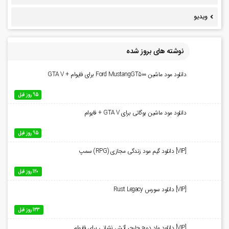
ویدیو
نوشته های بروز شده
دانلود مود ماشین Ford MustangGT500 برای فایوام + GTA V
95 روز قبل
دانلود مود ماشین بوگاتی برای GTA V + فایوام
95 روز قبل
[VIP] دانلود گیم مود زندگی مجازی (RPG) سمپ
120 روز قبل
[VIP] دانلود سورس Rust Legacy
133 روز قبل
[VIP] دانلود ماد دوج چارجر آتش نشانی برای فایوام