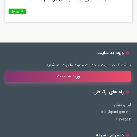
168 روز قبل
ورود به سایت
با اشتراک در سایت از خدمات متنوع ما بهره مند شوید …
ورود به سایت
راه های ارتباطی
ایران، تهران
info@pantigame.ir
021-91302562
دسترسی سریع