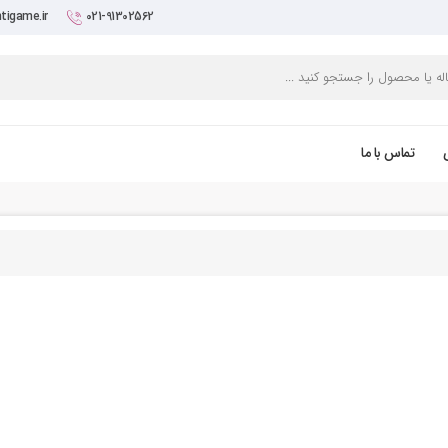
tigame.ir
021-91302562
تماس با ما