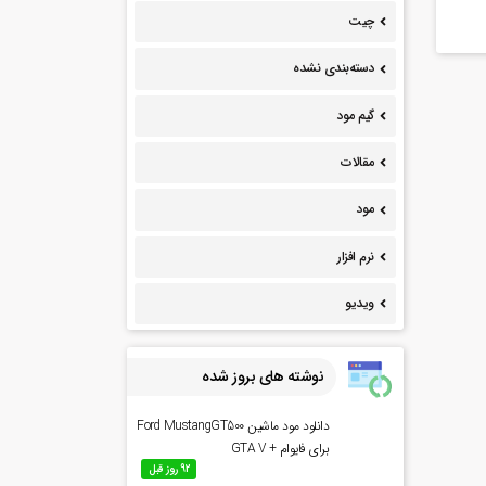
چیت
دسته‌بندی نشده
گیم مود
مقالات
مود
نرم افزار
ویدیو
نوشته های بروز شده
دانلود مود ماشین Ford MustangGT500
برای فایوام + GTA V
92 روز قبل