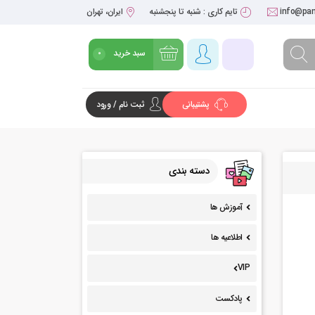
info@pan
تایم کاری : شنبه تا پنجشنبه
ایران، تهران
سبد خرید
0
پشتیبانی
ثبت نام / ورود
شروع خرید
دسته بندی
آموزش ها
اطلاعیه ها
VIP
پادکست