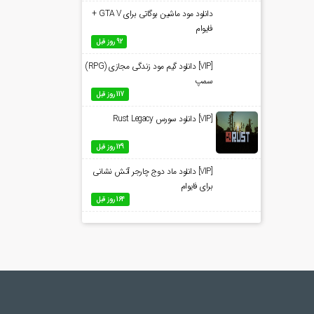
دانلود مود ماشین بوگاتی برای GTA V +
فایوام
92 روز قبل
[VIP] دانلود گیم مود زندگی مجازی (RPG)
سمپ
117 روز قبل
[VIP] دانلود سورس Rust Legacy
129 روز قبل
[VIP] دانلود ماد دوج چارجر آتش نشانی
برای فایوام
164 روز قبل