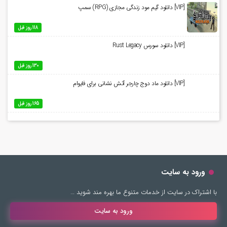
[VIP] دانلود گیم مود زندگی مجازی (RPG) سمپ
118 روز قبل
[VIP] دانلود سورس Rust Legacy
130 روز قبل
[VIP] دانلود ماد دوج چارجر آتش نشانی برای فایوام
165 روز قبل
ورود به سایت
با اشتراک در سایت از خدمات متنوع ما بهره مند شوید …
ورود به سایت