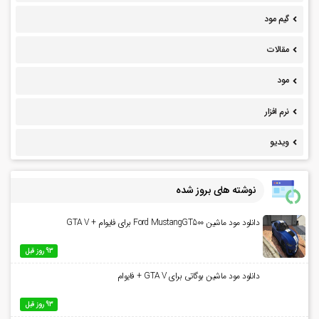
گیم مود
مقالات
مود
نرم افزار
ویدیو
نوشته های بروز شده
دانلود مود ماشین Ford MustangGT500 برای فایوام + GTA V
93 روز قبل
دانلود مود ماشین بوگاتی برای GTA V + فایوام
93 روز قبل