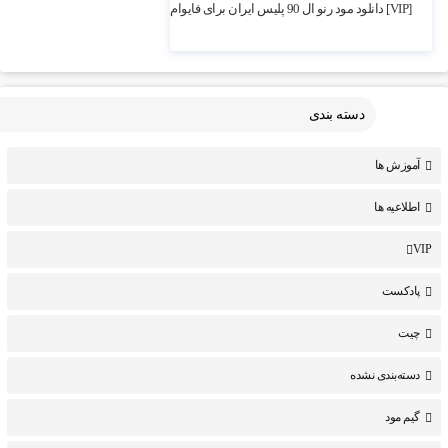
5.87k بازدید
[VIP] دانلود مود رنو ال 90 پلیس ایران برای فایوام
دسته بندی
آموزش ها
اطلاعیه ها
VIP
پادکست
چیت
دسته‌بندی نشده
گیم مود