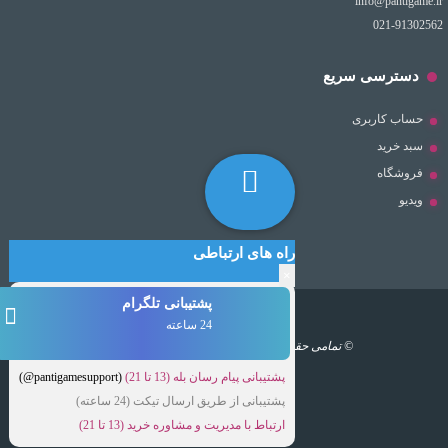
info@pantigame.ir
021-91302562
دسترسی سریع
حساب کاربری
سبد خرید
فروشگاه
ویدیو
راه های ارتباطی
×
پشتیبانی تلگرام
24 ساعته
© تمامی حقوق مطالب برای این سایت محفوظ است.
پشتیبانی پیام رسان بله (13 تا 21)
(pantigamesupport@)
پشتیبانی از طریق ارسال تیکت (24 ساعته)
ارتباط با مدیریت و مشاوره خرید (13 تا 21)