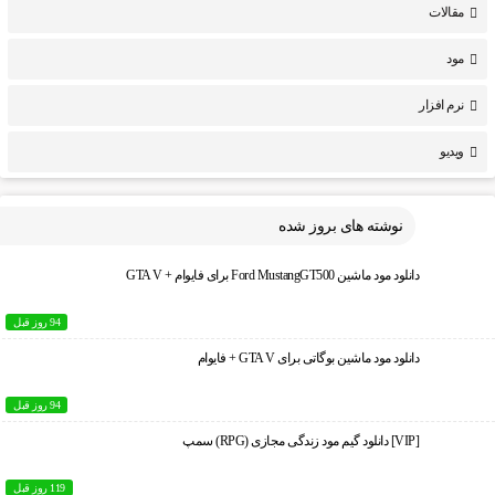
مقالات
مود
نرم افزار
ویدیو
نوشته های بروز شده
دانلود مود ماشین Ford MustangGT500 برای فایوام + GTA V
94 روز قبل
دانلود مود ماشین بوگاتی برای GTA V + فایوام
94 روز قبل
[VIP] دانلود گیم مود زندگی مجازی (RPG) سمپ
119 روز قبل