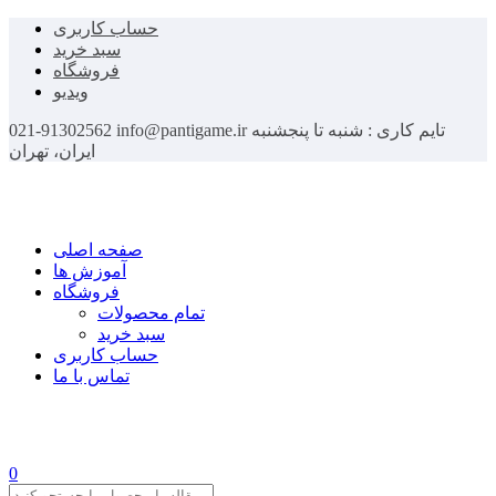
حساب کاربری
سبد خرید
فروشگاه
ویدیو
تایم کاری : شنبه تا پنجشنبه
info@pantigame.ir
021-91302562
ایران، تهران
صفحه اصلی
آموزش ها
فروشگاه
تمام محصولات
سبد خرید
حساب کاربری
تماس با ما
0