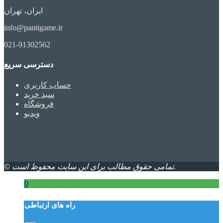
ایران، تهران
info@pantigame.ir
021-91302562
دسترسی سریع
حساب کاربری
سبد خرید
فروشگاه
ویدیو
© تمامی حقوق مطالب برای این سایت محفوظ است.
0
راه های ارتباطی