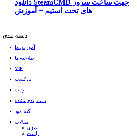
دانلود SteamCMD جهت ساخت سرور
های تحت استیم + آموزش
دسته بندی
آموزش ها
اطلاعیه ها
VIP
پادکست
چیت
دسته‌بندی نشده
گیم مود
مقالات
دیزی
راست