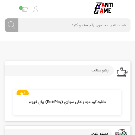
0
آرشیو مطالب
4
15.64k بازدید
دانلود گیم مود زندگی مجازی (RolePlay) برای فایوام
دسته بندی