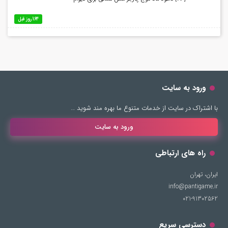
164 روز قبل
ورود به سایت
با اشتراک در سایت از خدمات متنوع ما بهره مند شوید …
ورود به سایت
راه های ارتباطی
ایران، تهران
info@pantigame.ir
021-91302562
دسترسی سریع