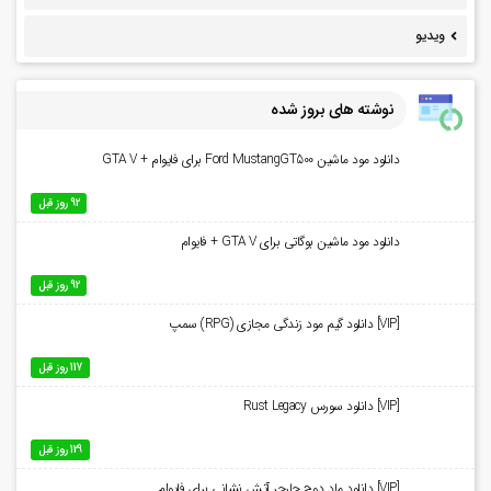
ویدیو
نوشته های بروز شده
دانلود مود ماشین Ford MustangGT500 برای فایوام + GTA V
92 روز قبل
دانلود مود ماشین بوگاتی برای GTA V + فایوام
92 روز قبل
[VIP] دانلود گیم مود زندگی مجازی (RPG) سمپ
117 روز قبل
[VIP] دانلود سورس Rust Legacy
129 روز قبل
[VIP] دانلود ماد دوج چارجر آتش نشانی برای فایوام