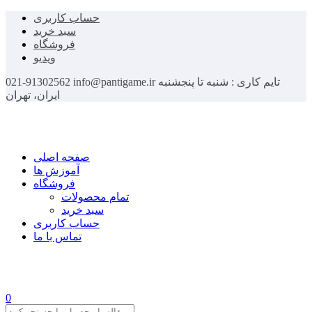
حساب کاربری
سبد خرید
فروشگاه
ویدیو
تایم کاری : شنبه تا پنجشنبه
info@pantigame.ir
021-91302562
ایران، تهران
صفحه اصلی
آموزش ها
فروشگاه
تمام محصولات
سبد خرید
حساب کاربری
تماس با ما
0