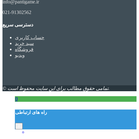
info@pantigame.ir
021-91302562
دسترسی سریع
حساب کاربری
سبد خرید
فروشگاه
ویدیو
© تمامی حقوق مطالب برای این سایت محفوظ است.
0
راه های ارتباطی
×