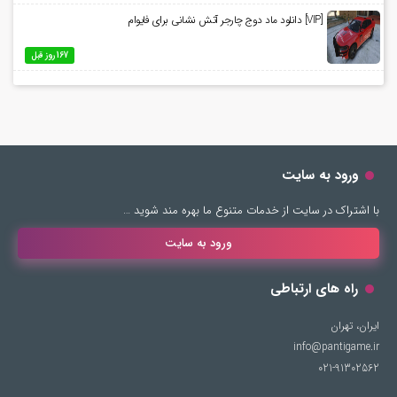
[VIP] دانلود ماد دوج چارجر آتش نشانی برای فایوام
167 روز قبل
ورود به سایت
با اشتراک در سایت از خدمات متنوع ما بهره مند شوید …
ورود به سایت
راه های ارتباطی
ایران، تهران
info@pantigame.ir
021-91302562