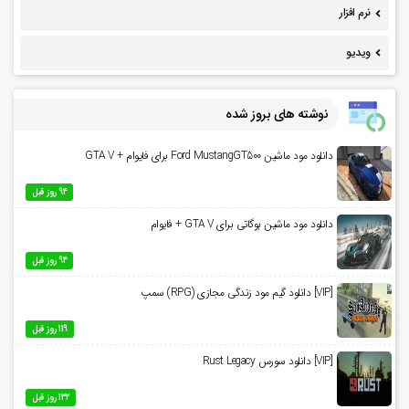
نرم افزار
ویدیو
نوشته های بروز شده
دانلود مود ماشین Ford MustangGT500 برای فایوام + GTA V
94 روز قبل
دانلود مود ماشین بوگاتی برای GTA V + فایوام
94 روز قبل
[VIP] دانلود گیم مود زندگی مجازی (RPG) سمپ
119 روز قبل
[VIP] دانلود سورس Rust Legacy
132 روز قبل