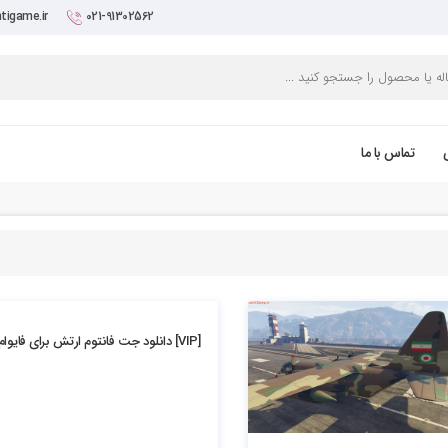
tigame.ir
021-91302562
تماس با ما
5.13k بازدید
[VIP] دانلود جت فانتوم ارتش برای فایوام