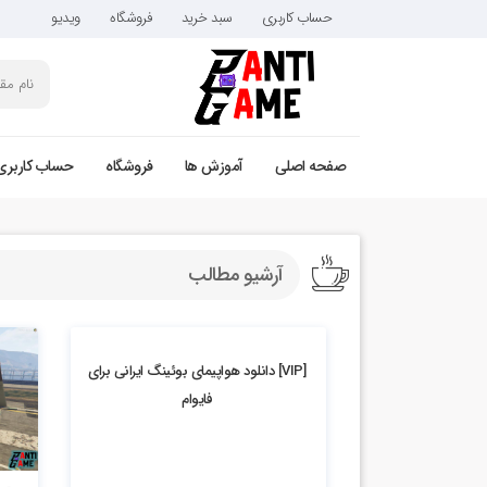
حساب کاربری
سبد خرید
فروشگاه
ویدیو
صفحه اصلی
آموزش ها
فروشگاه
حساب کاربری
آرشیو مطالب
2.94k بازدید
[VIP] دانلود هواپیمای بوئینگ ایرانی برای
فایوام
2.92k بازدید