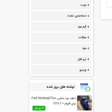
چیت
دسته‌بندی نشده
گیم مود
مقالات
مود
نرم افزار
ویدیو
نوشته های بروز شده
دانلود مود ماشین Ford MustangGT500
برای فایوام + GTA V
92 روز قبل