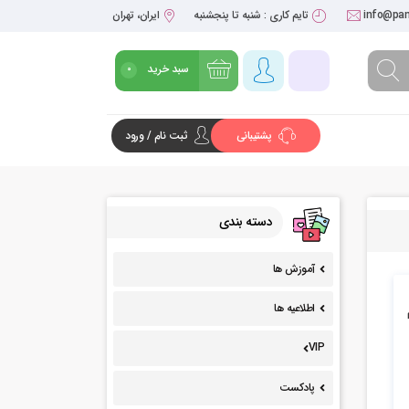
info@pan
تایم کاری : شنبه تا پنجشنبه
ایران، تهران
سبد خرید
0
پشتیبانی
ثبت نام / ورود
شروع خرید
دسته بندی
آموزش ها
اطلاعیه ها
VIP
پادکست