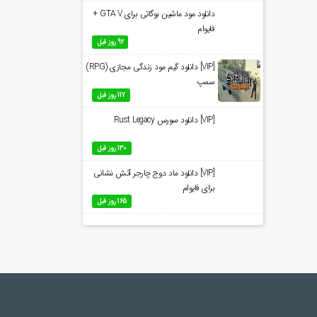
دانلود مود ماشین بوگاتی برای GTA V +
فایوام
92 روز قبل
[VIP] دانلود گیم مود زندگی مجازی (RPG)
سمپ
117 روز قبل
[VIP] دانلود سورس Rust Legacy
130 روز قبل
[VIP] دانلود ماد دوج چارجر آتش نشانی
برای فایوام
165 روز قبل